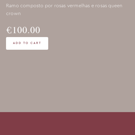
Ramo composto por rosas vermelhas e rosas queen
crown
€100.00
ADD TO CART